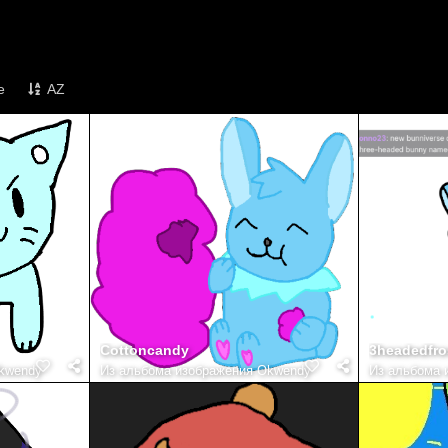
е
AZ
Cottoncandy
3headedfro
kwendy
Из альбома
изображения Okwendy
Из альбома