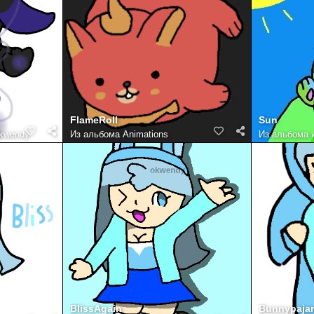
FlameRoll
Sun
kwendy
Из альбома
Animations
Из альбома
BlissAgain
Bunnypaja