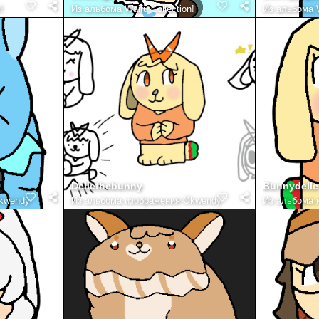
!
Из альбома
Waifu Collection!
Из альбома
Dellethebunny
Bunnydelle
kwendy
Из альбома
изображения Okwendy
Из альбома