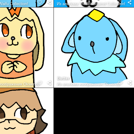
Waifu Collection!
Из альбома
The8BitSquirrel Collection!
Butter
изображения Okwendy
Из альбома
изображения Okwendy