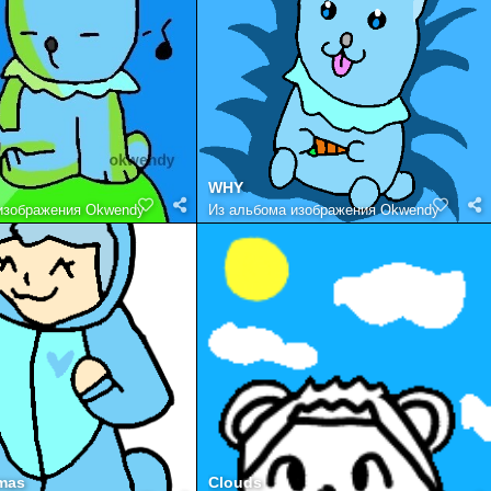
WHY
изображения Okwendy
Из альбома
изображения Okwendy
mas
Clouds