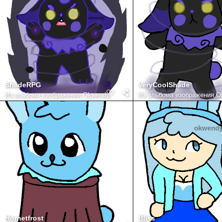
ShadeRPG
VeryCoolShade
Из альбома
изображения Okwendy
Из альбома
изображения O
Hornetfrost
Bliss