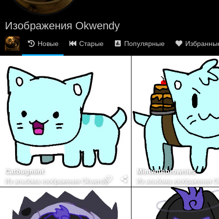
Изображения Okwendy
Новые
Старые
Популярные
Избранны
Catbugmint
Mintwithbrownies
Из альбома
изображения Okwendy
Из альбома
изображения O