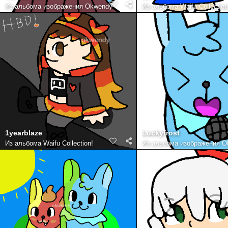
Из альбома
изображения Okwendy
Из альбома
Waifu Collection
1yearblaze
Luckyfrost
Из альбома
Waifu Collection!
Из альбома
изображения O