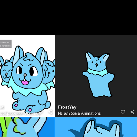
st
FrostYay
изображения Okwendy
Из альбома
Animations