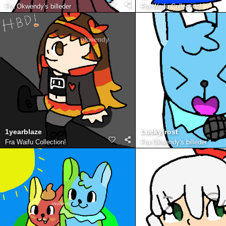
Fra
Okwendy's billeder
Fra
Waifu Collection!
1yearblaze
Luckyfrost
Fra
Waifu Collection!
Fra
Okwendy's billeder