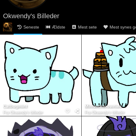
Okwendy's Billeder
Seneste
Ældste
Mest sete
Mest synes g
Catbugmint
Mintwithbrownies
Fra
Okwendy's billeder
Fra
Okwendy's billeder