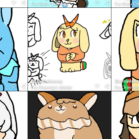
Fra
Waifu Collection!
Fra
Waifu Col
Dellethebunny
Bunnydelle
Fra
Okwendy's billeder
Fra
Okwendy's