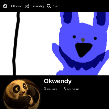
Udforsk
Tilfældig
Søg
Okwendy
0
6
FØLGER
FØLGERE