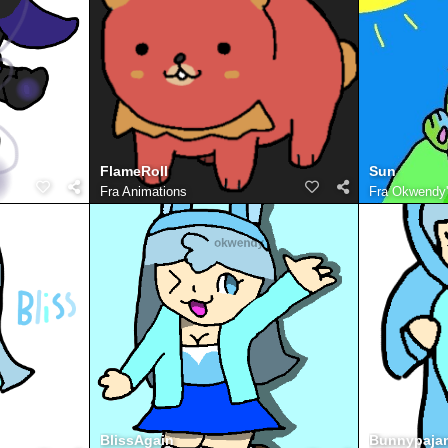
FlameRoll
Sun
Fra
Animations
Fra
Okwendy's
BlissAgain
Bunnypaja