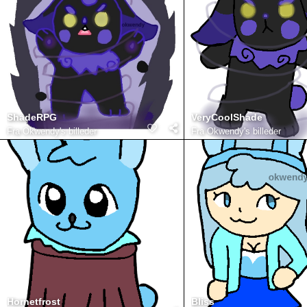
ShadeRPG
VeryCoolShade
Fra
Okwendy's billeder
Fra
Okwendy's billeder
Hornetfrost
Bliss