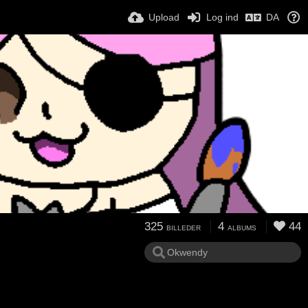
Upload
Log ind
DA
325
4
44
BILLEDER
ALBUMS