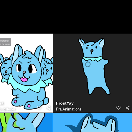
st
FrostYay
 billeder
Fra
Animations