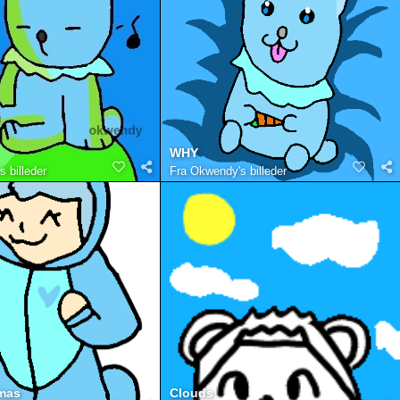
WHY
 billeder
Fra
Okwendy's billeder
mas
Clouds