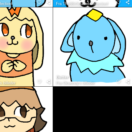
lection!
Fra
The8BitSquirrel Collection!
Butter
 billeder
Fra
Okwendy's billeder