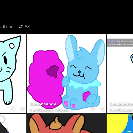
odt om
AZ
Cottoncandy
3headedfro
Fra
Okwendy's billeder
Fra
Okwendy's