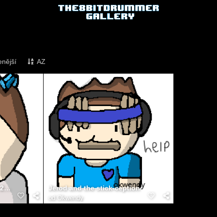
enější
AZ
Jerod's TRG Colosseum 2022 intro
Jerod and the stick-ception
od
Okwendy