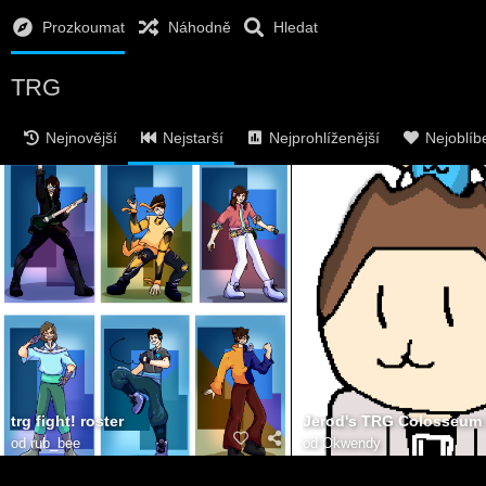
Prozkoumat
Náhodně
Hledat
TRG
Nejnovější
Nejstarší
Nejprohlíženější
Nejoblíb
trg fight! roster
od
rub_bee
od
Okwendy