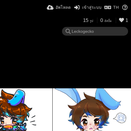
อัพโหลด
เข้าสู่ระบบ
TH
15
0
1
รูป
อัลบั้ม