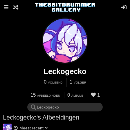
Leckogecko
0
1
VOLGEND
VOLGER
15
0
1
AFBEELDINGEN
ALBUMS
Leckogecko's Afbeeldingen
Meest recent