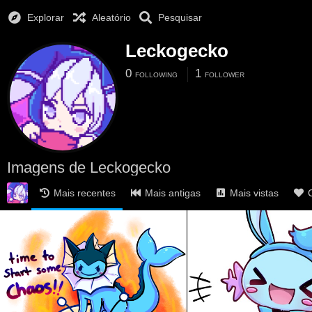
Explorar
Aleatório
Pesquisar
Leckogecko
0
1
FOLLOWING
FOLLOWER
Imagens de Leckogecko
Mais recentes
Mais antigas
Mais vistas