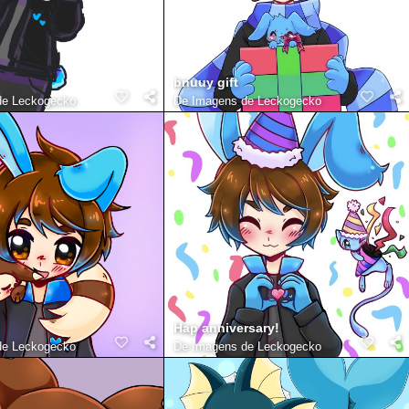
bnuuy gift
de Leckogecko
De
Imagens de Leckogecko
Hap anniversary!
de Leckogecko
De
Imagens de Leckogecko