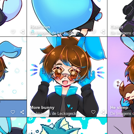
Heart bun
Carrot
De
Imagens de Leckogecko
De
Imagens 
More bunny
He sleep
De
Imagens de Leckogecko
De
Imagens 