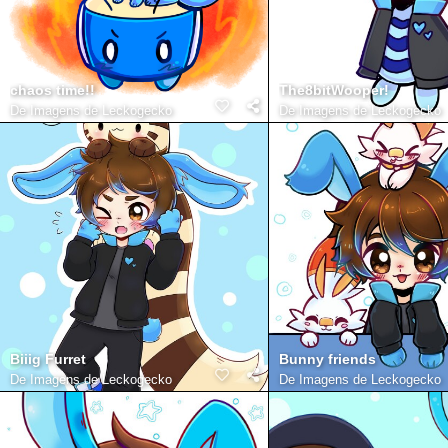
chaos time!!
The8bitWooper!
De
Imagens de Leckogecko
De
Imagens de Leckogecko
Biiig Furret
Bunny friends
De
Imagens de Leckogecko
De
Imagens de Leckogecko