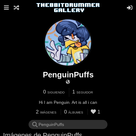
PenguinPuffs
0
1
SIGUIENDO
SEGUIDOR
Hi I am Penguin. Art is all i can
2
0
1
IMÁGENES
ÁLBUMES
Imágenes de PenguinPuffs