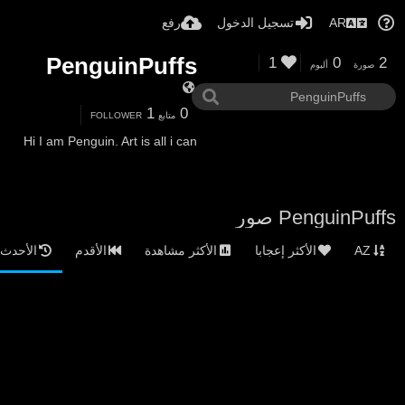
AR
تسجيل الدخول
رفع
PenguinPuffs
1
0
2
صورة
ألبوم
1
0
متابع
FOLLOWER
Hi I am Penguin. Art is all i can
PenguinPuffs صور
AZ
الأكثر إعجابا
الأكثر مشاهدة
الأقدم
الأحدث