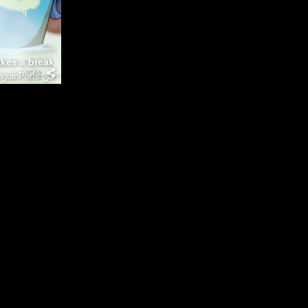
kes a break
من
PenguinPuffs