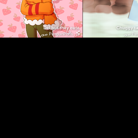
Del but they cute
Chuggy ta
 صور
من
PenguinPuffs صور