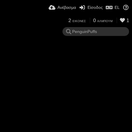
Ανέβασμα
Είσοδος
EL
2
0
1
ΕΙΚΌΝΕΣ
ΆΛΜΠΟΥΜ