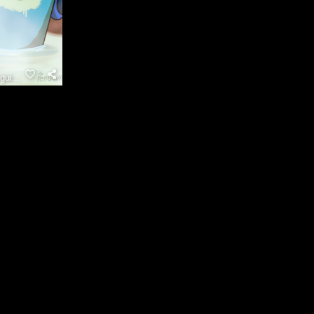
ui...