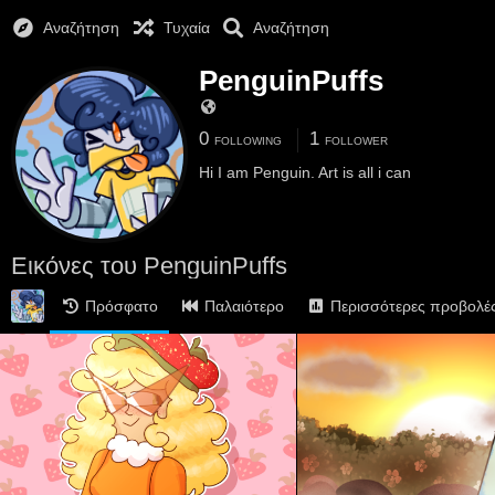
Αναζήτηση
Τυχαία
Αναζήτηση
PenguinPuffs
0
1
FOLLOWING
FOLLOWER
Hi I am Penguin. Art is all i can
Εικόνες του PenguinPuffs
Πρόσφατο
Παλαιότερο
Περισσότερες προβολέ