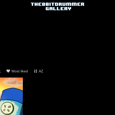
ς
Most liked
AZ