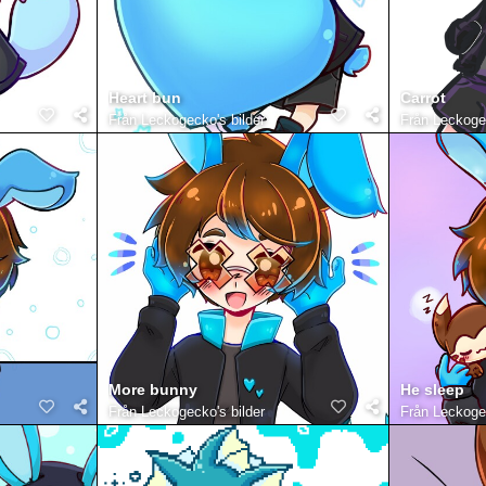
Heart bun
Carrot
Från
Leckogecko's bilder
Från
Leckogec
More bunny
He sleep
Från
Leckogecko's bilder
Från
Leckogec