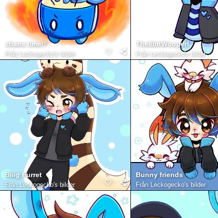
chaos time!!
The8bitWooper!
Från
Leckogecko's bilder
Från
Leckogecko's bilder
Biiig Furret
Bunny friends
Från
Leckogecko's bilder
Från
Leckogecko's bilder