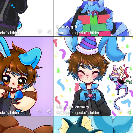
bnuuy gift
ko's bilder
Från
Leckogecko's bilder
Hap anniversary!
ko's bilder
Från
Leckogecko's bilder