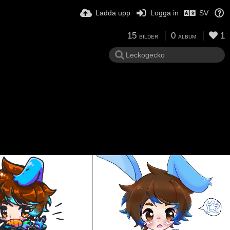
Ladda upp
Logga in
SV
15
0
1
BILDER
ALBUM