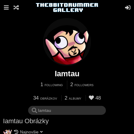
Iamtau
1
2
FOLLOWING
FOLLOWERS
34
2
48
OBRÁZKOV
ALBUMY
Iamtau Obrázky
Najnovšie