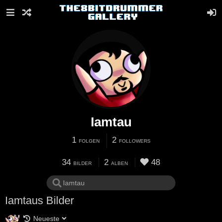
Iamtau
1
2
FOLGEN
FOLLOWERS
34
2
48
BILDER
ALBEN
Iamtaus Bilder
Neueste