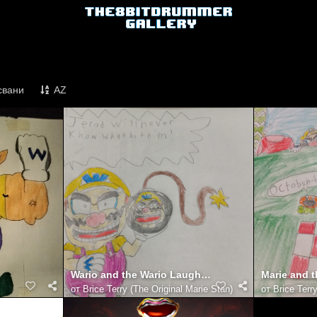
свани
AZ
Wario and the Wario Laughing emote bomb
от
Brice Terry (The Original Marie Stan)
от
Brice Terr