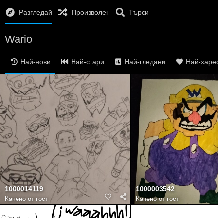
Разгледай
Произволен
Търси
Wario
Най-нови
Най-стари
Най-гледани
Най-харе
1000014119
1000003542
Качено от гост
Качено от гост