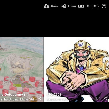
Качи
Вход
BG (BG)
Marie and the Octobunny (And Wario)
IMG 2307
y (The Original Marie Stan)
Качено от гост