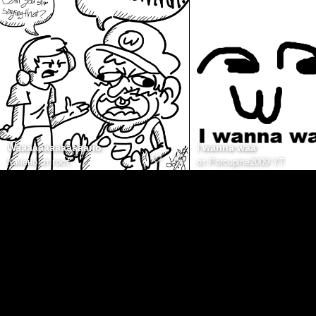
Waaaaaaaaaaaaario
I wanna waa
Качено от гост
от
Porcupine2009 YT