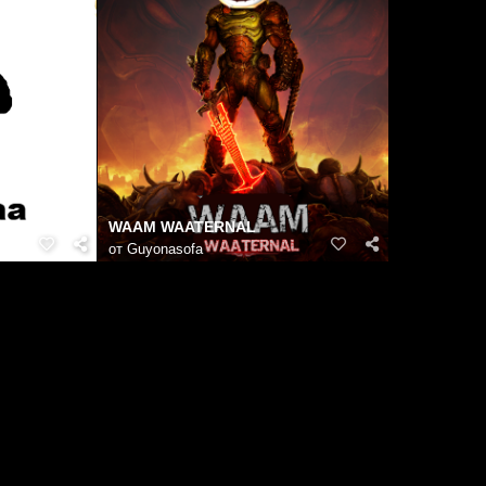
WAAM WAATERNAL
от
Guyonasofa