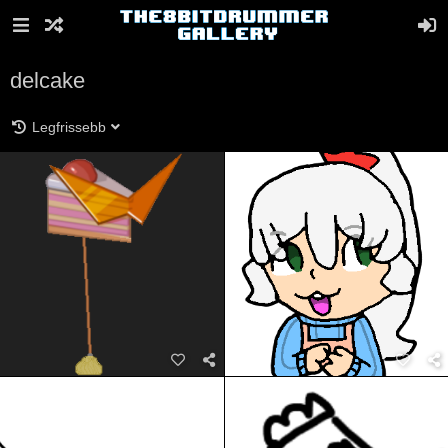
delcake
Legfrissebb